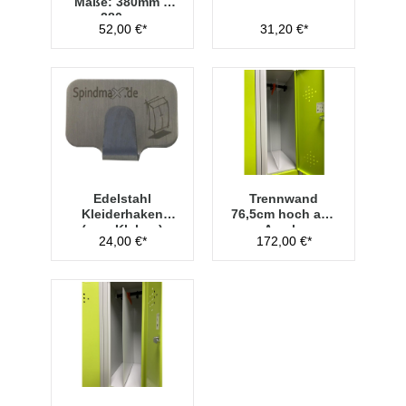
Maße: 380mm x
280mm
52,00 €*
31,20 €*
Edelstahl
Trennwand
Kleiderhaken
76,5cm hoch aus
(zum Kleben)
Acryl -
24,00 €*
172,00 €*
Transparent