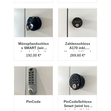
Münzpfandschlos
Zahlenschloss
s SMART (wird
A170 inkl.
lose beigelegt)
Hauptschlüssel
192,00 €*
269,60 €*
Typ 1
PinCode
PinCodeSchloss
Smart (wird lose
beigelegt) inkl.