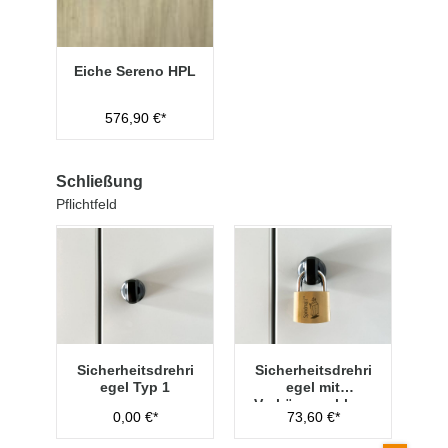
Eiche Sereno HPL
576,90 €*
Schließung
Pflichtfeld
Sicherheitsdrehri
Sicherheitsdrehri
egel Typ 1
egel mit
Vorhängeschloss
0,00 €*
73,60 €*
Typ 1