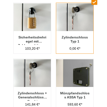
Sicherheitsdrehri
Zylinderschloss
egel mit
Typ 1
Zahlenvorhänges
103,20 €*
0,00 €*
chloss Typ 1
Zylinderschloss +
Münzpfandschlos
Generalschlüssel
s ASSA Typ 1
- Cambio
141,84 €*
593,60 €*