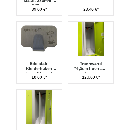
Maße: 380mm x
280mm
39,00 €*
23,40 €*
Edelstahl
Trennwand
Kleiderhaken
76,5cm hoch aus
(zum Kleben)
Acryl -
18,00 €*
129,00 €*
Transparent