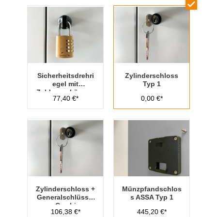
Sicherheitsdrehri
Zylinderschloss
egel mit
Typ 1
Zahlenvorhänges
77,40 €*
0,00 €*
chloss Typ 1
Zylinderschloss +
Münzpfandschlos
Generalschlüssel
s ASSA Typ 1
- Cambio
106,38 €*
445,20 €*