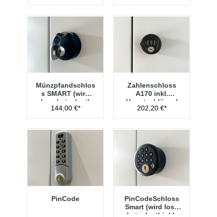
Münzpfandschlos
Zahlenschloss
s SMART (wird
A170 inkl.
lose beigelegt)
Hauptschlüssel
144,00 €*
202,20 €*
Typ 1
PinCode
PinCodeSchloss
Smart (wird lose
beigelegt) inkl.