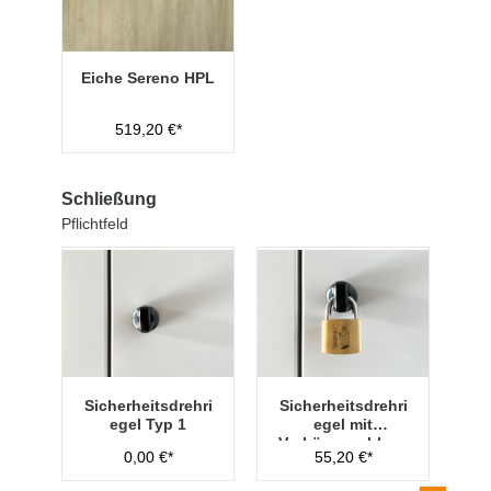
Eiche Sereno HPL
519,20 €*
Schließung
Pflichtfeld
Sicherheitsdrehri
Sicherheitsdrehri
egel Typ 1
egel mit
Vorhängeschloss
0,00 €*
55,20 €*
Typ 1