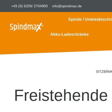
+49 (0) 6209/ 2704900
info@spindmax.de
Spinde / Umkleideschr
Akku-Ladeschränke
SITZBÄN
Freistehende 