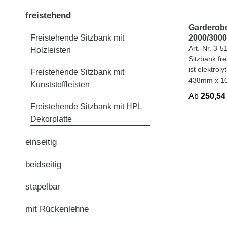
freistehend
Garderob
Freistehende Sitzbank mit
2000/3000
breit
Art.-Nr. 3-5
Holzleisten
Sitzbank fr
ist elektrol
Freistehende Sitzbank mit
438mm x 1
Kunststoffleisten
Ab
250,54
Freistehende Sitzbank mit HPL
Dekorplatte
einseitig
beidseitig
stapelbar
mit Rückenlehne