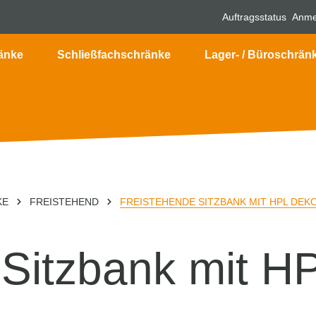
Auftragsstatus
Anme
änke
Schließfachschränke
Lager- / Büroschrän
KE
FREISTEHEND
FREISTEHENDE SITZBANK MIT HPL DEK
Sitzbank mit H