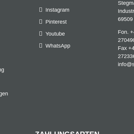
Stegm
Instagram
Indust
69509
Pinterest
Fon.
+
Youtube
27049
WhatsApp
Fax +4
27233
info@
ng
ngen