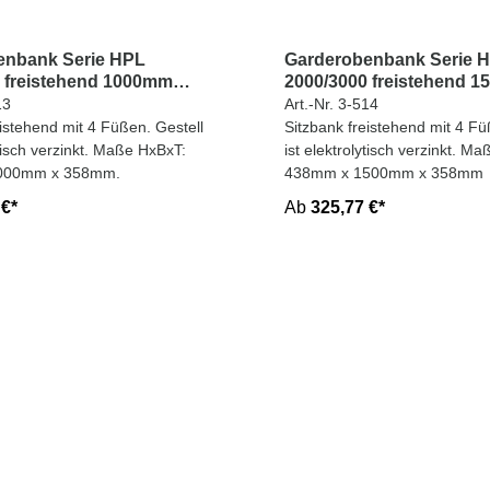
enbank Serie HPL
Garderobenbank Serie 
 freistehend 1000mm
2000/3000 freistehend 
breit
13
Art.-Nr. 3-514
eistehend mit 4 Füßen. Gestell
Sitzbank freistehend mit 4 Fü
ytisch verzinkt. Maße HxBxT:
ist elektrolytisch verzinkt. M
000mm x 358mm.
438mm x 1500mm x 358mm
 €*
Ab
325,77 €*