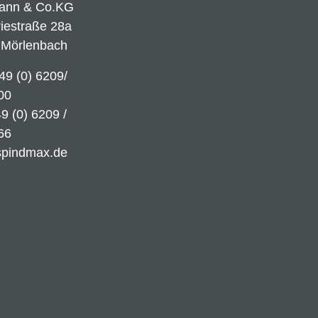
ann & Co.KG
riestraße 28a
 Mörlenbach
49 (0) 6209/
00
9 (0) 6209 /
66
spindmax.de