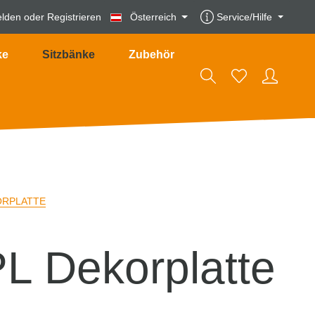
lden
oder
Registrieren
Österreich
Service/Hilfe
ke
Sitzbänke
Zubehör
ORPLATTE
PL Dekorplatte