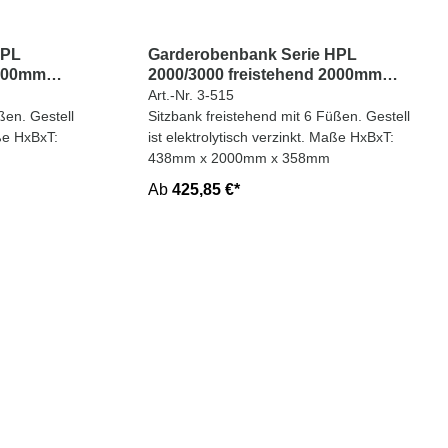
HPL
Garderobenbank Serie HPL
1500mm
2000/3000 freistehend 2000mm
breit
Art.-Nr. 3-515
ßen. Gestell
Sitzbank freistehend mit 6 Füßen. Gestell
aße HxBxT:
ist elektrolytisch verzinkt. Maße HxBxT:
438mm x 2000mm x 358mm
Ab
425,85 €*