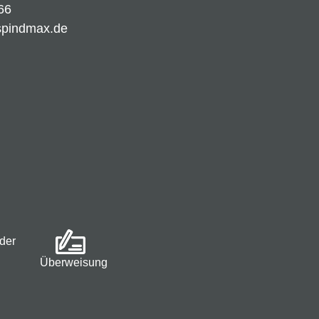
66
spindmax.de
der
Überweisung