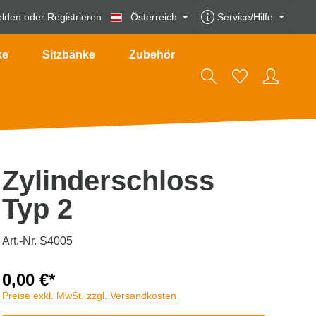
lden
oder
Registrieren
Österreich
Service/Hilfe
ke
Sitzbänke
Zubehör
Zylinderschloss
Typ 2
Art.-Nr. S4005
0,00 €*
Preise exkl. MwSt. zzgl. Versandkosten