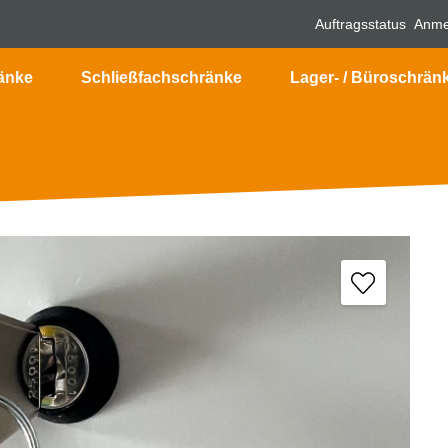
Auftragsstatus
Anme
änke
Schließfachschränke
Lager- / Büroschrän