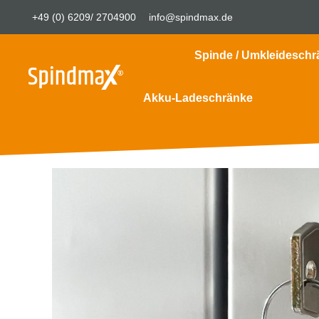
+49 (0) 6209/ 2704900
info@spindmax.de
Spinde / Umkleideschr
Akku-Ladeschränke