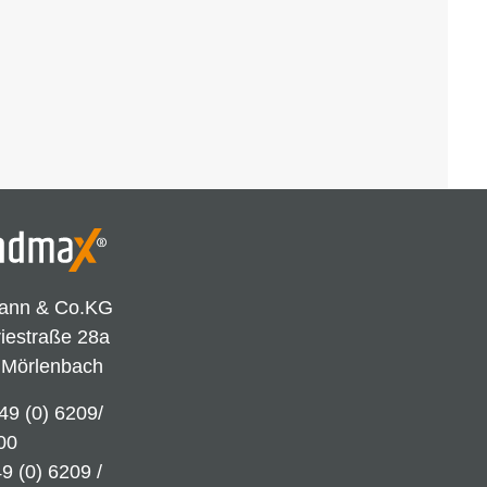
ann & Co.KG
riestraße 28a
 Mörlenbach
49 (0) 6209/
00
9 (0) 6209 /