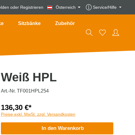
lden
oder
Registrieren
Österreich
Service/Hilfe
ke
Sitzbänke
Zubehör
Weiß HPL
Art.-Nr. TF001HPL254
136,30 €*
Preise exkl. MwSt. zzgl. Versandkosten
In den Warenkorb