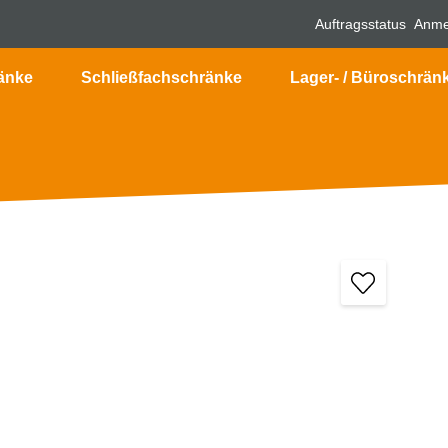
Auftragsstatus
Anme
änke
Schließfachschränke
Lager- / Büroschrän