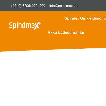
+49 (0) 6209/ 2704900
info@spindmax.de
Spinde / Umkleideschr
Akku-Ladeschränke