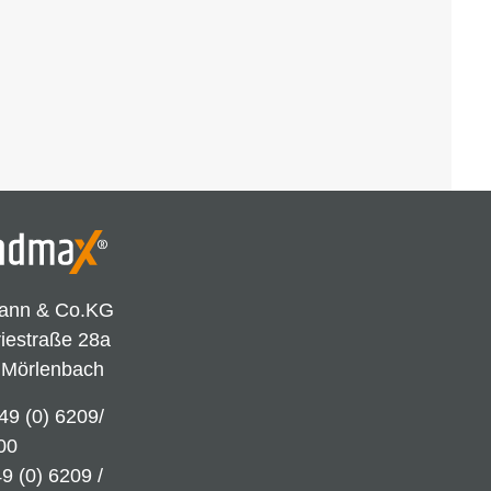
ann & Co.KG
riestraße 28a
 Mörlenbach
49 (0) 6209/
00
9 (0) 6209 /