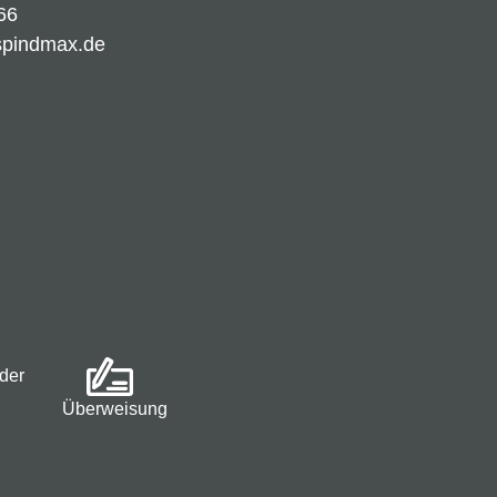
66
spindmax.de
der
Überweisung