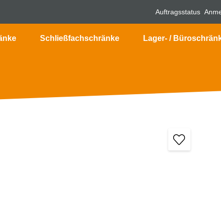
Auftragsstatus
Anme
änke
Schließfachschränke
Lager- / Büroschrän