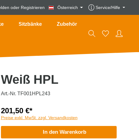
lden
oder
Registrieren
Österreich
Service/Hilfe
ke
Sitzbänke
Zubehör
Weiß HPL
Art.-Nr. TF001HPL243
201,50 €*
Preise exkl. MwSt. zzgl. Versandkosten
In den Warenkorb