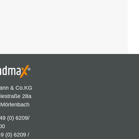
ann & Co.KG
riestraße 28a
 Mörlenbach
49 (0) 6209/
00
9 (0) 6209 /