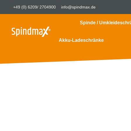
+49 (0) 6209/ 2704900
info@spindmax.de
Spinde / Umkleideschr
Akku-Ladeschränke