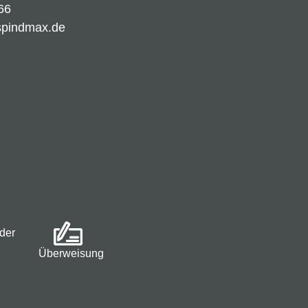
66
spindmax.de
der
Überweisung