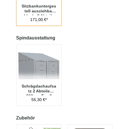
Sitzbankunterges
tell ausziehbar
Ideal - 2 Abteile
171,00 €*
300mm
Abteilbreite
Spindausstattung
Schrägdachaufsa
tz 2 Abteile
300mm Typ 2
55,30 €*
Zubehör