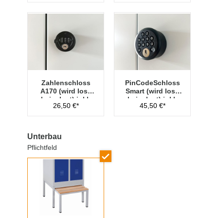
Zahlenschloss
PinCodeSchloss
A170 (wird lose
Smart (wird lose
beigelegt) inkl.
beigelegt) inkl.
26,50 €*
45,50 €*
Hauptschlüssel
Managementschl
üssel
Unterbau
Pflichtfeld