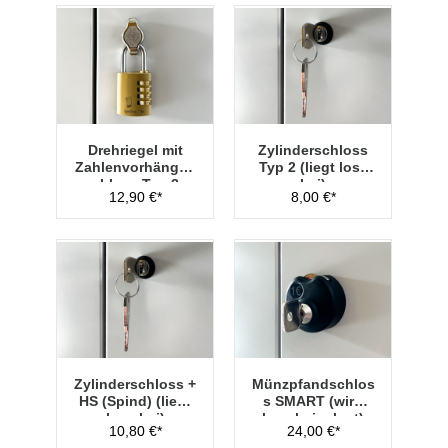
Drehriegel mit
Zylinderschloss
Zahlenvorhänges
Typ 2 (liegt lose
chloss Typ 2
bei)
12,90 €*
8,00 €*
Zylinderschloss +
Münzpfandschlos
HS (Spind) (liegt
s SMART (wird
lose bei)
lose beigelegt)
10,80 €*
24,00 €*