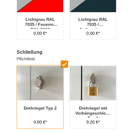
Lichtgrau RAL
Lichtgrau RAL
7035 / Feuerrot
7035 /
RAL 3000
Anthrazitgrau
0,00 €*
0,00 €*
RAL 7016
Schließung
Pflichtfeld
Drehriegel Typ 2
Drehriegel mit
Vorhängeschloss
Typ 2
0,00 €*
9,20 €*