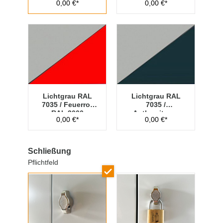
0,00 €*
0,00 €*
Lichtgrau RAL
Lichtgrau RAL
7035 / Feuerrot
7035 /
RAL 3000
Anthrazitgrau
0,00 €*
0,00 €*
RAL 7016
Schließung
Pflichtfeld