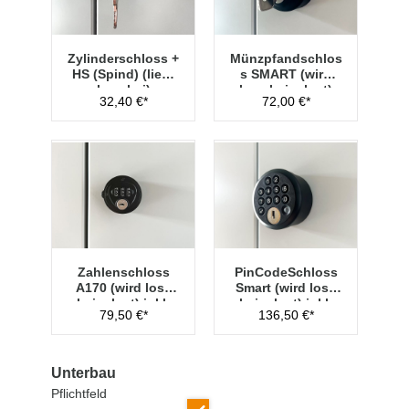
Zylinderschloss +
Münzpfandschlos
HS (Spind) (liegt
s SMART (wird
lose bei)
lose beigelegt)
32,40 €*
72,00 €*
Zahlenschloss
PinCodeSchloss
A170 (wird lose
Smart (wird lose
beigelegt) inkl.
beigelegt) inkl.
79,50 €*
136,50 €*
Hauptschlüssel
Managementschl
üssel
Unterbau
Pflichtfeld