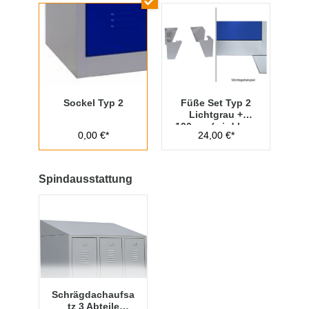
Sockel Typ 2
Füße Set Typ 2
Lichtgrau +
100mm (wird lose
0,00 €*
24,00 €*
beigelegt)
Spindausstattung
Schrägdachaufsa
tz 3 Abteile