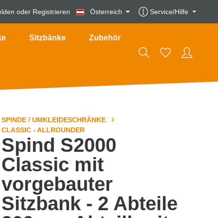
lden
oder
Registrieren
Österreich
Service/Hilfe
ke
Sitzbänke
Zubehör
SPINDE / UMKLEIDESCHRÄNKE
CLASSIC - ALLROUNDER
Spind S2000
Classic mit
vorgebauter
Sitzbank - 2 Abteile