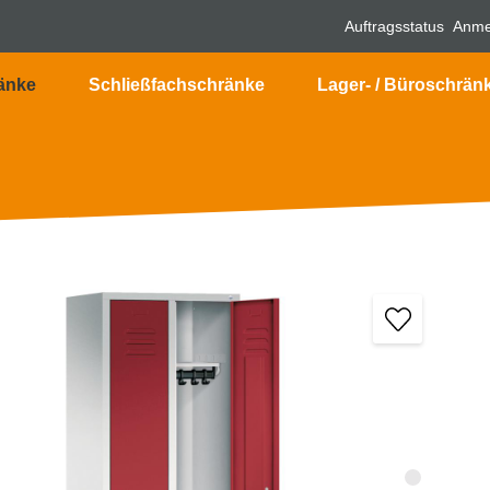
Auftragsstatus
Anme
änke
Schließfachschränke
Lager- / Büroschrän