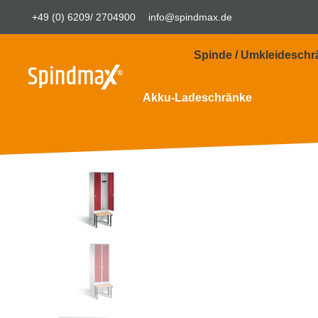
+49 (0) 6209/ 2704900
info@spindmax.de
Spinde / Umkleideschr
Akku-Ladeschränke