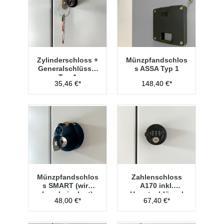
Zylinderschloss +
Münzpfandschlos
Generalschlüssel
s ASSA Typ 1
Typ 1
35,46 €*
148,40 €*
Münzpfandschlos
Zahlenschloss
s SMART (wird
A170 inkl.
lose beigelegt)
Hauptschlüssel
48,00 €*
67,40 €*
Typ 1