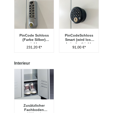
PinCode Schloss
PinCodeSchloss
(Farbe Silber)
Smart (wird lose
inkl.
beigelegt) inkl.
231,20 €*
91,00 €*
Hauptschlüssel
Managementschl
Typ 1
üssel
Interieur
Zusätzlicher
Fachboden