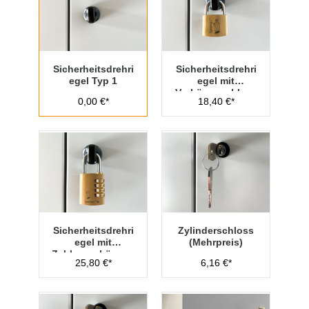
Sicherheitsdrehri
Sicherheitsdrehri
egel Typ 1
egel mit
Vorhängeschloss
0,00 €*
18,40 €*
Typ 1
Sicherheitsdrehri
Zylinderschloss
egel mit
(Mehrpreis)
Zahlenvorhänges
25,80 €*
6,16 €*
chloss Typ 1