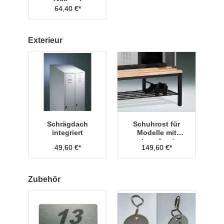
(400mm)
64,40 €*
Exterieur
Schrägdach
Schuhrost für
integriert
Modelle mit
untergebauter
49,60 €*
149,60 €*
Sitzbank,
Abteilbreite 400
mm
Zubehör