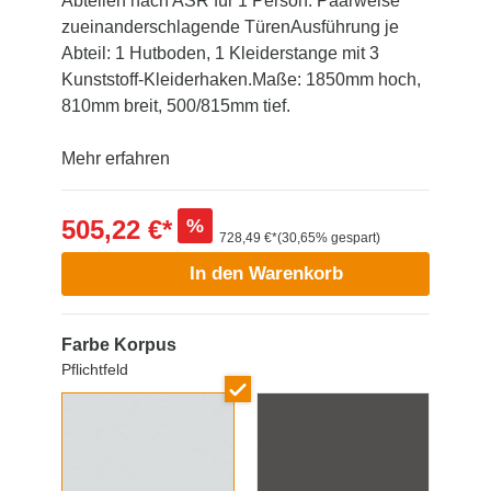
Abteilen nach ASR für 1 Person. Paarweise
zueinanderschlagende TürenAusführung je
Abteil: 1 Hutboden, 1 Kleiderstange mit 3
Kunststoff-Kleiderhaken.Maße: 1850mm hoch,
810mm breit, 500/815mm tief.
Mehr erfahren
505,22 €*
%
728,49 €*
(30,65% gespart)
In den Warenkorb
Farbe Korpus
Pflichtfeld