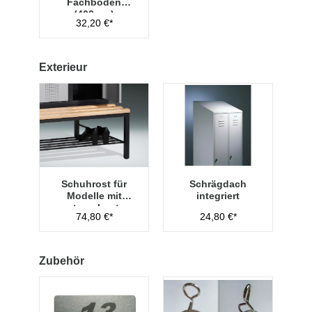
Fachboden
(400mm)
32,20 €*
Exterieur
Schuhrost für
Schrägdach
Modelle mit
integriert
untergebauter
74,80 €*
24,80 €*
Sitzbank,
Abteilbreite 400
mm
Zubehör