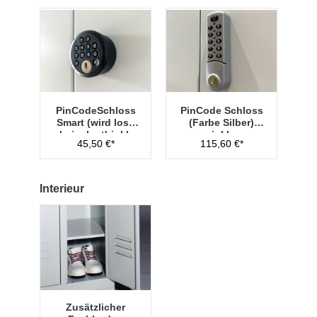
PinCodeSchloss
PinCode Schloss
Smart (wird lose
(Farbe Silber)
beigelegt) inkl.
inkl.
45,50 €*
115,60 €*
Managementschl
Hauptschlüssel
üssel
Typ 1
Interieur
Zusätzlicher