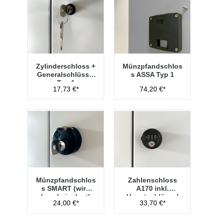
Zylinderschloss +
Münzpfandschlos
Generalschlüssel
s ASSA Typ 1
Typ 1
17,73 €*
74,20 €*
Münzpfandschlos
Zahlenschloss
s SMART (wird
A170 inkl.
lose beigelegt)
Hauptschlüssel
24,00 €*
33,70 €*
Typ 1