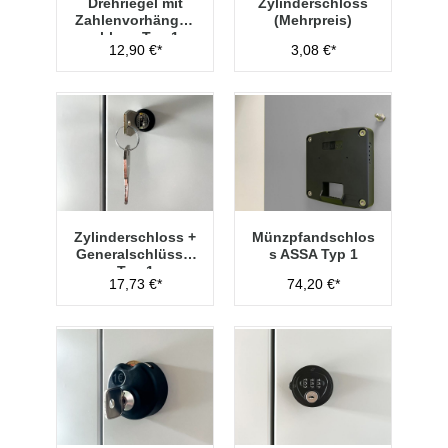
Drehriegel mit
Zylinderschloss
Zahlenvorhänges
(Mehrpreis)
chloss Typ 1
12,90 €*
3,08 €*
Zylinderschloss +
Münzpfandschlos
Generalschlüssel
s ASSA Typ 1
Typ 1
17,73 €*
74,20 €*