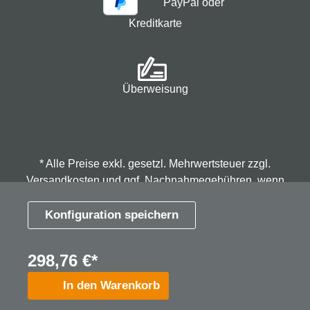
PayPal oder
Kreditkarte
Überweisung
* Alle Preise exkl. gesetzl. Mehrwertsteuer zzgl.
Versandkosten
und ggf. Nachnahmegebühren, wenn
nicht anders angegeben.
Konfiguration speichern
© 2026 Spindmax - Stegmann & Co.KG, alle Rechte
298,76 €*
vorbehalten.
In den Warenkorb