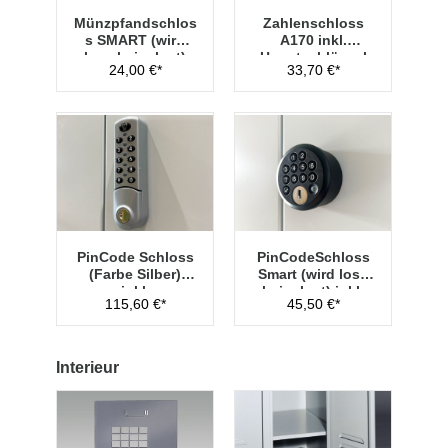
Münzpfandschlos
Zahlenschloss
s SMART (wird
A170 inkl.
lose beigelegt)
Hauptschlüssel
24,00 €*
33,70 €*
Typ 1
PinCode Schloss
PinCodeSchloss
(Farbe Silber)
Smart (wird lose
inkl.
beigelegt) inkl.
115,60 €*
45,50 €*
Hauptschlüssel
Managementschl
Typ 1
üssel
Interieur