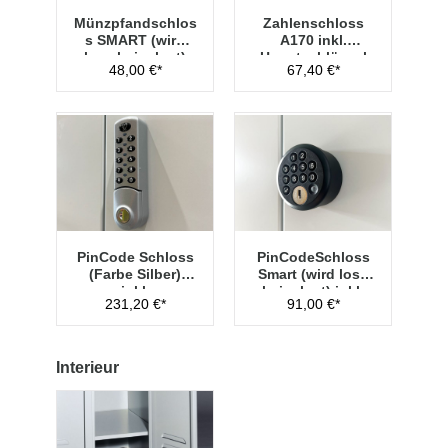
Münzpfandschlos
Zahlenschloss
s SMART (wird
A170 inkl.
lose beigelegt)
Hauptschlüssel
48,00 €*
67,40 €*
Typ 1
PinCode Schloss
PinCodeSchloss
(Farbe Silber)
Smart (wird lose
inkl.
beigelegt) inkl.
231,20 €*
91,00 €*
Hauptschlüssel
Managementschl
Typ 1
üssel
Interieur