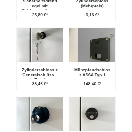
Sicherheitsdrehri
Zylinderschloss
egel mit
(Mehrpreis)
Zahlenvorhänges
25,80 €*
6,16 €*
chloss Typ 1
Zylinderschloss +
Münzpfandschlos
Generalschlüssel
s ASSA Typ 1
Typ 1
35,46 €*
148,40 €*