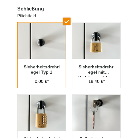
Schließung
Pflichtfeld
Sicherheitsdrehri
Sicherheitsdrehri
egel Typ 1
egel mit
Vorhängeschloss
0,00 €*
18,40 €*
Typ 1