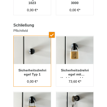
1023
3000
0,00 €*
0,00 €*
Schließung
Pflichtfeld
Sicherheitsdrehri
Sicherheitsdrehri
egel Typ 1
egel mit
Vorhängeschloss
0,00 €*
73,60 €*
Typ 1