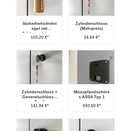
Sicherheitsdrehri
Zylinderschloss
egel mit
(Mehrpreis)
Zahlenvorhänges
103,20 €*
24,64 €*
chloss Typ 1
Zylinderschloss +
Münzpfandschlos
Generalschlüssel
s ASSA Typ 1
Typ 1
141,84 €*
593,60 €*