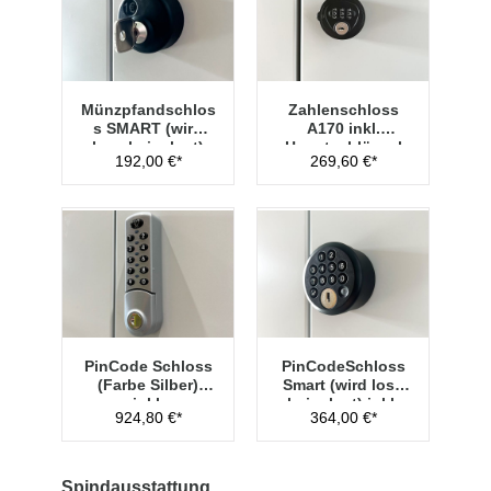
Münzpfandschlos
Zahlenschloss
s SMART (wird
A170 inkl.
lose beigelegt)
Hauptschlüssel
192,00 €*
269,60 €*
Typ 1
PinCode Schloss
PinCodeSchloss
(Farbe Silber)
Smart (wird lose
inkl.
beigelegt) inkl.
924,80 €*
364,00 €*
Hauptschlüssel
Managementschl
Typ 1
üssel
Spindausstattung