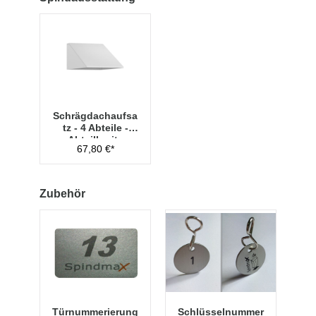
Schrägdachaufsa
tz - 4 Abteile -
Abteilbreite
67,80 €*
300mm
Zubehör
Türnummerierung
Schlüsselnummer