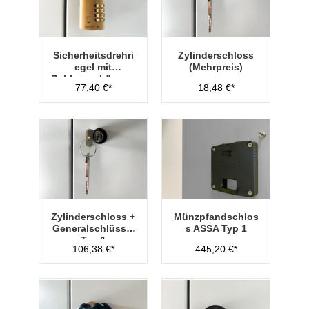
Sicherheitsdrehri
Zylinderschloss
egel mit
(Mehrpreis)
Zahlenvorhänges
77,40 €*
18,48 €*
chloss Typ 1
Zylinderschloss +
Münzpfandschlos
Generalschlüssel
s ASSA Typ 1
Typ 1
106,38 €*
445,20 €*