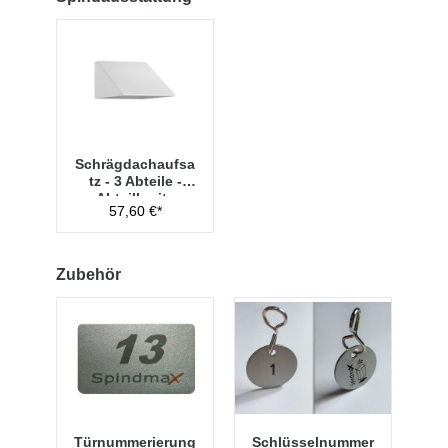
Schrägdachaufsa
tz - 3 Abteile -
Abteilbreite
57,60 €*
300mm
Zubehör
Türnummerierung
Schlüsselnummer