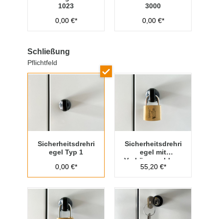
1023
3000
0,00 €*
0,00 €*
Schließung
Pflichtfeld
Sicherheitsdrehri
Sicherheitsdrehri
egel Typ 1
egel mit
Vorhängeschloss
0,00 €*
55,20 €*
Typ 1