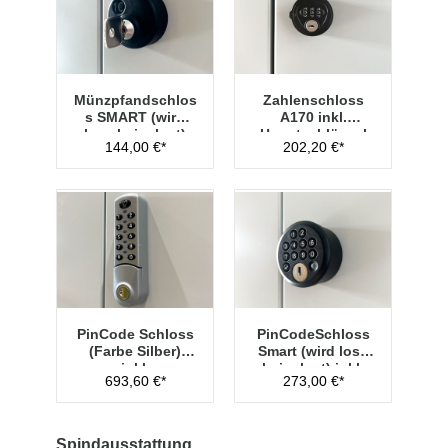
Münzpfandschlos
Zahlenschloss
s SMART (wird
A170 inkl.
lose beigelegt)
Hauptschlüssel
144,00 €*
202,20 €*
Typ 1
PinCode Schloss
PinCodeSchloss
(Farbe Silber)
Smart (wird lose
inkl.
beigelegt) inkl.
693,60 €*
273,00 €*
Hauptschlüssel
Managementschl
Typ 1
üssel
Spindausstattung