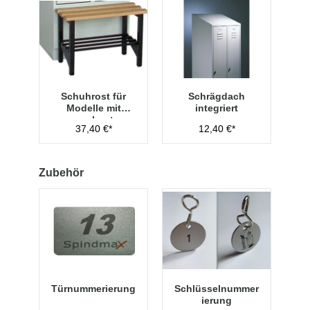
Schuhrost für
Schrägdach
Modelle mit
integriert
vorgebauter
37,40 €*
12,40 €*
Sitzbank,
Abteilbreite 400
mm
Zubehör
Türnummerierung
Schlüsselnummer
ierung