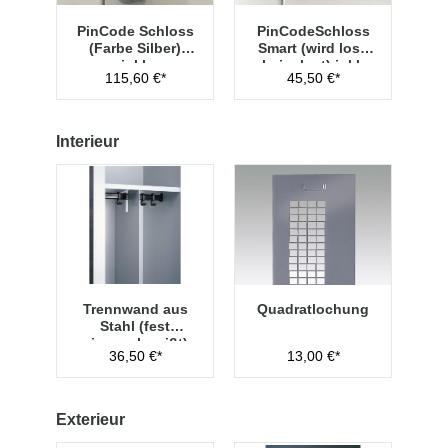
PinCode Schloss
PinCodeSchloss
(Farbe Silber)
Smart (wird lose
inkl.
beigelegt) inkl.
115,60 €*
45,50 €*
Hauptschlüssel
Managementschl
Typ 1
üssel
Interieur
Trennwand aus
Quadratlochung
Stahl (fest
eingeschweißt)
36,50 €*
13,00 €*
Exterieur