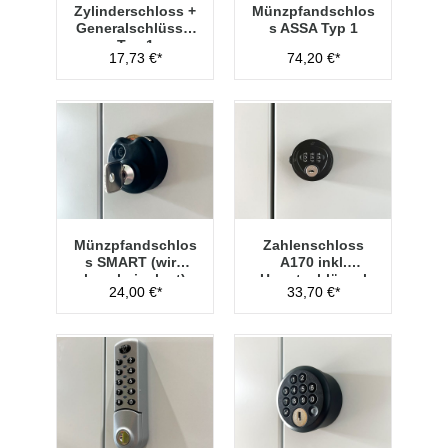
Zylinderschloss +
Münzpfandschlos
Generalschlüssel
s ASSA Typ 1
Typ 1
17,73 €*
74,20 €*
Münzpfandschlos
Zahlenschloss
s SMART (wird
A170 inkl.
lose beigelegt)
Hauptschlüssel
24,00 €*
33,70 €*
Typ 1