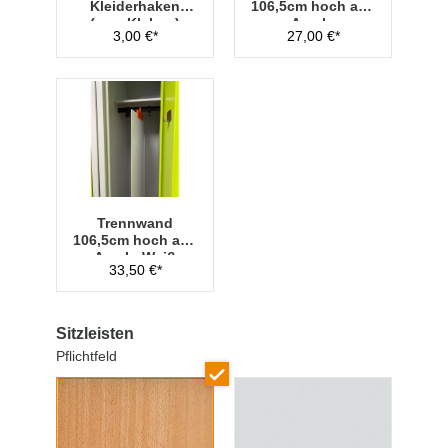
Kleiderhaken
106,5cm hoch aus
(zum Kleben)
Acryl -
3,00 €*
27,00 €*
Transparent
Trennwand
106,5cm hoch aus
Acryl - Weiß
33,50 €*
Sitzleisten
Pflichtfeld