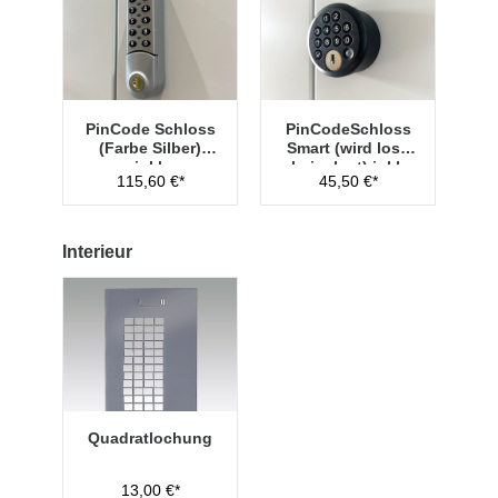
PinCode Schloss
PinCodeSchloss
(Farbe Silber)
Smart (wird lose
inkl.
beigelegt) inkl.
115,60 €*
45,50 €*
Hauptschlüssel
Managementschl
Typ 1
üssel
Interieur
Quadratlochung
13,00 €*