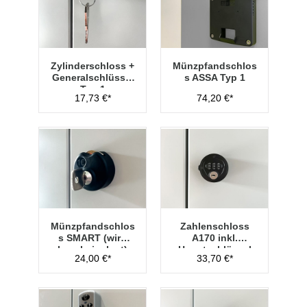
Zylinderschloss +
Münzpfandschlos
Generalschlüssel
s ASSA Typ 1
Typ 1
17,73 €*
74,20 €*
Münzpfandschlos
Zahlenschloss
s SMART (wird
A170 inkl.
lose beigelegt)
Hauptschlüssel
24,00 €*
33,70 €*
Typ 1