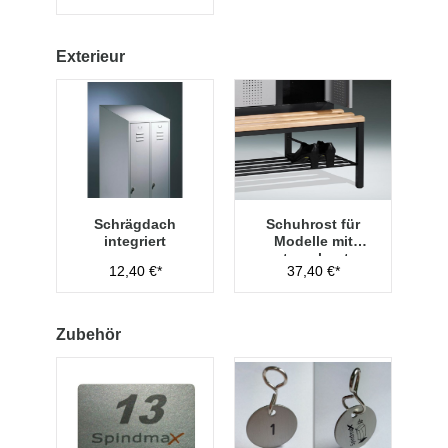
Exterieur
Schrägdach
Schuhrost für
integriert
Modelle mit
untergebauter
12,40 €*
37,40 €*
Sitzbank,
Abteilbreite 400
mm
Zubehör