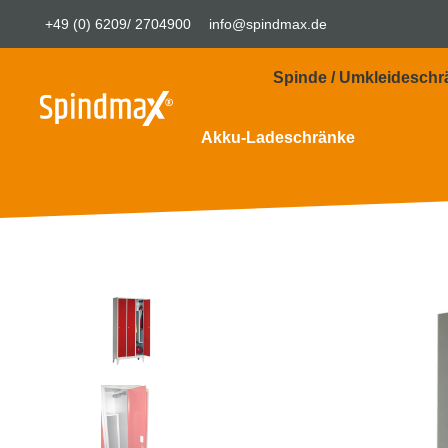
+49 (0) 6209/ 2704900
info@spindmax.de
Spinde / Umkleideschr
Akku-Ladeschränke