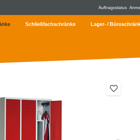
Auftragsstatus
Anme
änke
Schließfachschränke
Lager- / Büroschrän