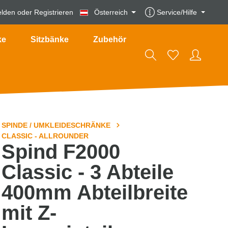
lden
oder
Registrieren
Österreich
Service/Hilfe
ke
Sitzbänke
Zubehör
SPINDE / UMKLEIDESCHRÄNKE
CLASSIC - ALLROUNDER
Spind F2000
Classic - 3 Abteile
400mm Abteilbreite
mit Z-