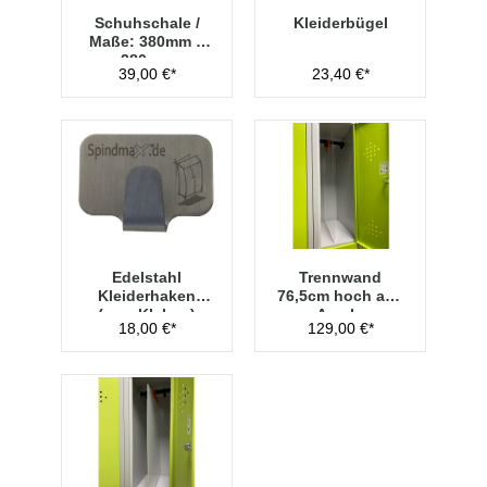
Schuhschale /
Kleiderbügel
Maße: 380mm x
280mm
39,00 €*
23,40 €*
Edelstahl
Trennwand
Kleiderhaken
76,5cm hoch aus
(zum Kleben)
Acryl -
18,00 €*
129,00 €*
Transparent