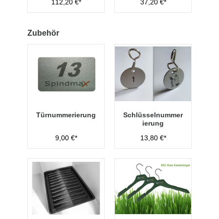
112,20 €*
37,20 €*
Sitzbank,
Abteilbreite 400
mm
Zubehör
Türnummerierung
Schlüsselnummer
ierung
9,00 €*
13,80 €*