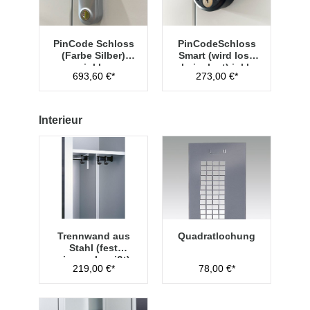
PinCode Schloss
PinCodeSchloss
(Farbe Silber)
Smart (wird lose
inkl.
beigelegt) inkl.
693,60 €*
273,00 €*
Hauptschlüssel
Managementschl
Typ 1
üssel
Interieur
Trennwand aus
Quadratlochung
Stahl (fest
eingeschweißt)
219,00 €*
78,00 €*