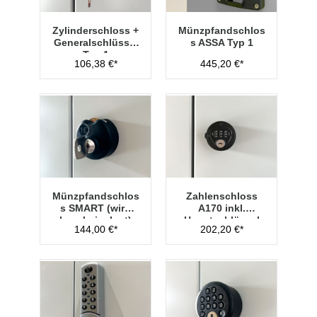
Zylinderschloss +
Münzpfandschlos
Generalschlüssel
s ASSA Typ 1
Typ 1
106,38 €*
445,20 €*
Münzpfandschlos
Zahlenschloss
s SMART (wird
A170 inkl.
lose beigelegt)
Hauptschlüssel
144,00 €*
202,20 €*
Typ 1