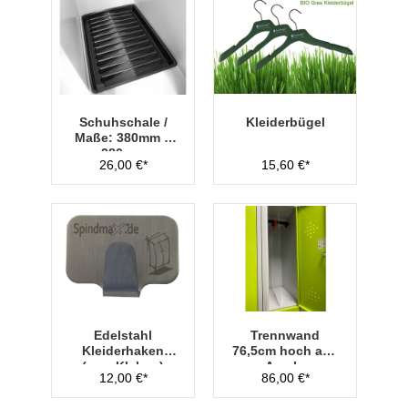
Schuhschale /
Kleiderbügel
Maße: 380mm x
280mm
26,00 €*
15,60 €*
Edelstahl
Trennwand
Kleiderhaken
76,5cm hoch aus
(zum Kleben)
Acryl -
12,00 €*
86,00 €*
Transparent