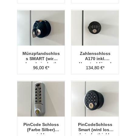
Münzpfandschlos
Zahlenschloss
s SMART (wird
A170 inkl.
lose beigelegt)
Hauptschlüssel
96,00 €*
134,80 €*
Typ 1
PinCode Schloss
PinCodeSchloss
(Farbe Silber)
Smart (wird lose
inkl.
beigelegt) inkl.