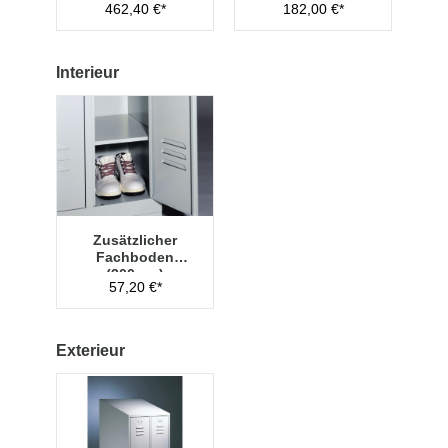
462,40 €*
182,00 €*
Hauptschlüssel
Managementschl
Typ 1
üssel
Interieur
Zusätzlicher
Fachboden
(300mm)
57,20 €*
Exterieur