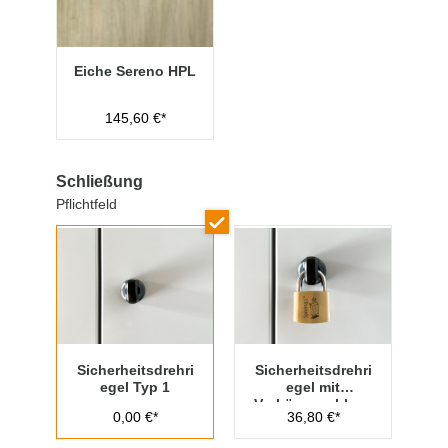
Eiche Sereno HPL
145,60 €*
Schließung
Pflichtfeld
Sicherheitsdrehri
Sicherheitsdrehri
egel Typ 1
egel mit
Vorhängeschloss
0,00 €*
36,80 €*
Typ 1