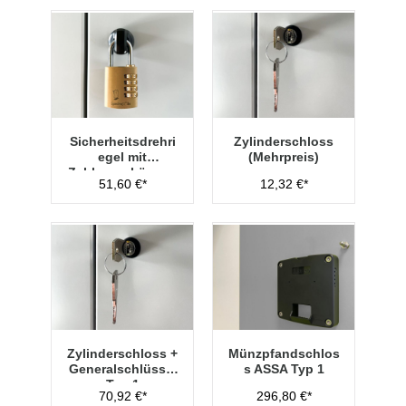
Sicherheitsdrehri
Zylinderschloss
egel mit
(Mehrpreis)
Zahlenvorhänges
51,60 €*
12,32 €*
chloss Typ 1
Zylinderschloss +
Münzpfandschlos
Generalschlüssel
s ASSA Typ 1
Typ 1
70,92 €*
296,80 €*