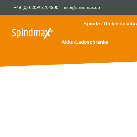
+49 (0) 6209/ 2704900
info@spindmax.de
Spinde / Umkleideschr
Akku-Ladeschränke