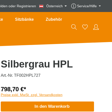
lden
oder
Registrieren
Österreich
Service/Hilfe
ke
Sitzbänke
Zubehör
Silbergrau HPL
Art.-Nr. TF002HPL727
798,70 €*
Preise exkl. MwSt. zzgl. Versandkosten
In den Warenkorb