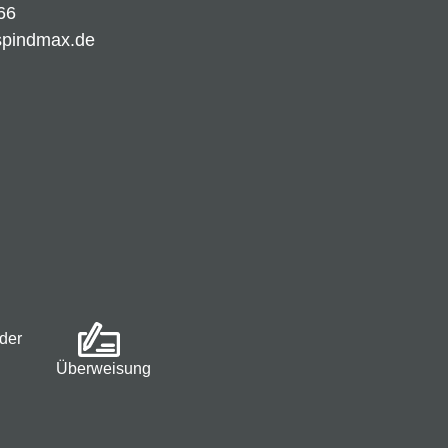
66
spindmax.de
der
Überweisung