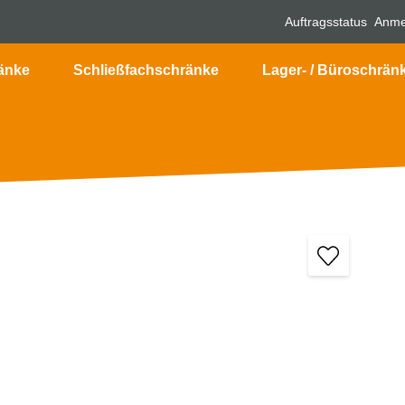
Auftragsstatus
Anme
änke
Schließfachschränke
Lager- / Büroschrän