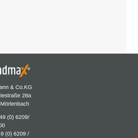
ann & Co.KG
riestraße 28a
 Mörlenbach
49 (0) 6209/
00
9 (0) 6209 /