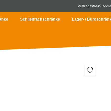
Auftragsstatus
Anme
änke
Schließfachschränke
Lager- / Büroschrän