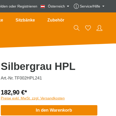
lden
oder
Registrieren
Österreich
Service/Hilfe
ke
Sitzbänke
Zubehör
Silbergrau HPL
Art.-Nr. TF002HPL241
182,90 €*
Preise exkl. MwSt. zzgl. Versandkosten
In den Warenkorb