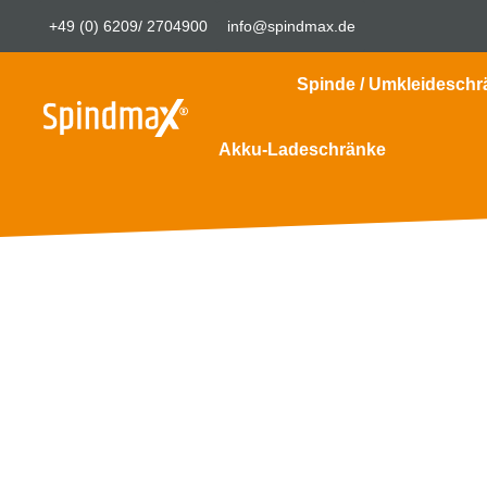
+49 (0) 6209/ 2704900
info@spindmax.de
Spinde / Umkleideschr
Akku-Ladeschränke