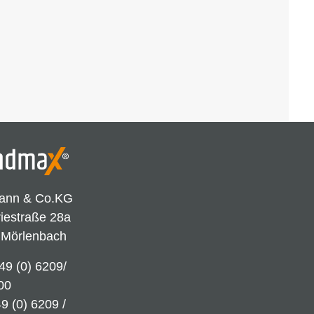
ann & Co.KG
riestraße 28a
 Mörlenbach
49 (0) 6209/
00
9 (0) 6209 /