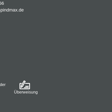
66
spindmax.de
der
Überweisung