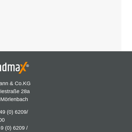
ann & Co.KG
riestraße 28a
 Mörlenbach
49 (0) 6209/
00
9 (0) 6209 /