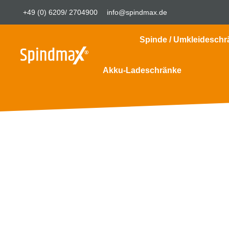
+49 (0) 6209/ 2704900
info@spindmax.de
Spinde / Umkleideschr
Akku-Ladeschränke