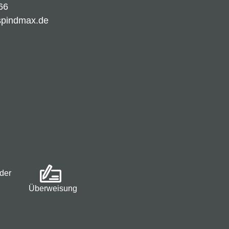
66
spindmax.de
der
Überweisung