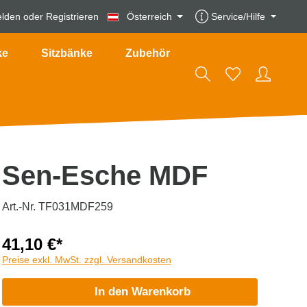
lden
oder
Registrieren
Österreich
Service/Hilfe
ke
Sitzbänke
Zubehör
Sen-Esche MDF
Art.-Nr. TF031MDF259
41,10 €*
Preise exkl. MwSt. zzgl. Versandkosten
In den Warenkorb