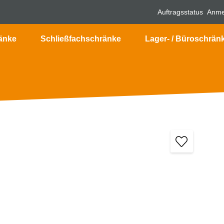
Auftragsstatus
Anme
änke
Schließfachschränke
Lager- / Büroschrän