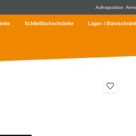
Auftragsstatus
Anme
änke
Schließfachschränke
Lager- / Büroschrän