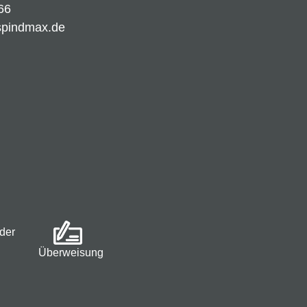
66
spindmax.de
der
Überweisung