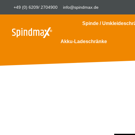
+49 (0) 6209/ 2704900
info@spindmax.de
Spinde / Umkleideschr
Akku-Ladeschränke