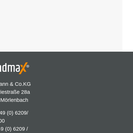
ann & Co.KG
riestraße 28a
 Mörlenbach
49 (0) 6209/
00
9 (0) 6209 /