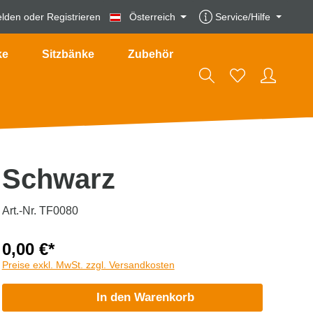
lden
oder
Registrieren
Österreich
Service/Hilfe
ke
Sitzbänke
Zubehör
Schwarz
Art.-Nr. TF0080
0,00 €*
Preise exkl. MwSt. zzgl. Versandkosten
In den Warenkorb