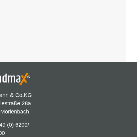
ann & Co.KG
riestraße 28a
 Mörlenbach
49 (0) 6209/
00