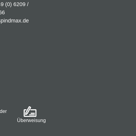
9 (0) 6209 /
66
spindmax.de
der
Überweisung