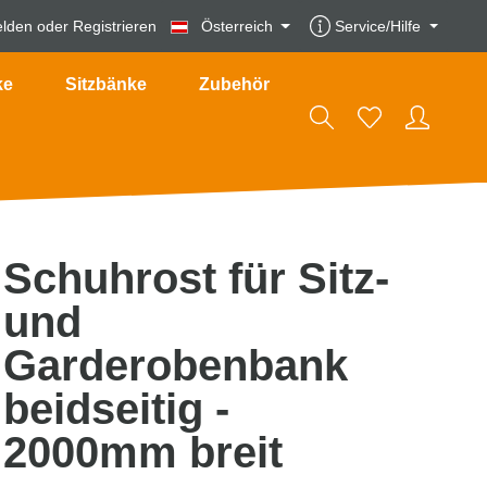
lden
oder
Registrieren
Österreich
Service/Hilfe
ke
Sitzbänke
Zubehör
Schuhrost für Sitz-
und
Garderobenbank
beidseitig -
2000mm breit