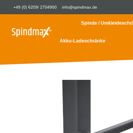
+49 (0) 6209/ 2704900
info@spindmax.de
Spinde / Umkleideschr
Akku-Ladeschränke