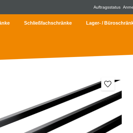
Auftragsstatus
Anme
änke
Schließfachschränke
Lager- / Büroschrän