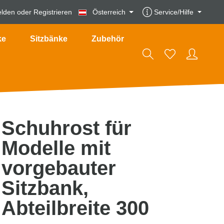
lden
oder
Registrieren
Österreich
Service/Hilfe
ke
Sitzbänke
Zubehör
Schuhrost für
Modelle mit
vorgebauter
Sitzbank,
Abteilbreite 300