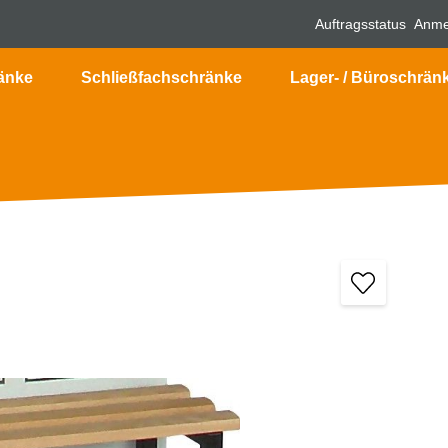
Auftragsstatus
Anme
änke
Schließfachschränke
Lager- / Büroschrän