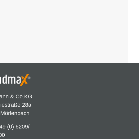
ann & Co.KG
riestraße 28a
 Mörlenbach
49 (0) 6209/
00