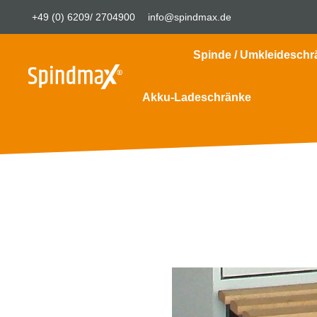
+49 (0) 6209/ 2704900
info@spindmax.de
Spinde / Umkleideschr
Akku-Ladeschränke