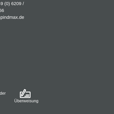
9 (0) 6209 /
66
spindmax.de
der
Überweisung