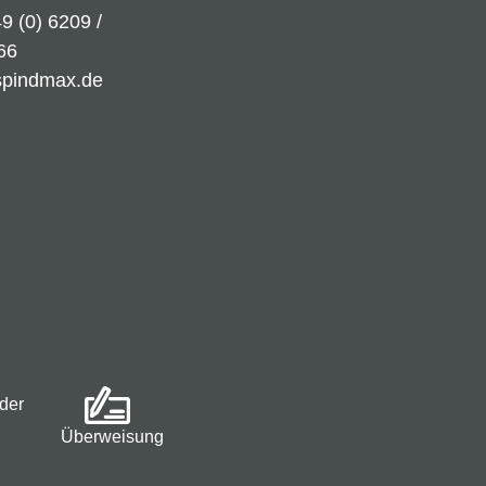
9 (0) 6209 /
66
spindmax.de
der
Überweisung