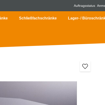
Auftragsstatus
Anme
änke
Schließfachschränke
Lager- / Büroschrän