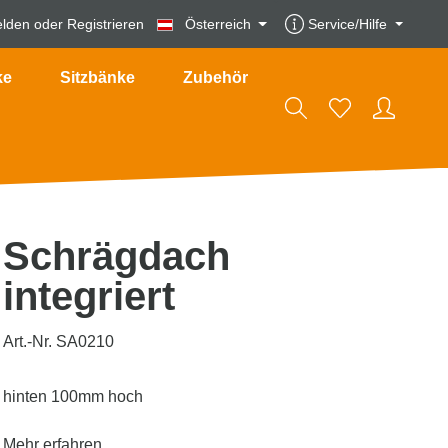
lden
oder
Registrieren
Österreich
Service/Hilfe
ke
Sitzbänke
Zubehör
Schrägdach
integriert
Art.-Nr. SA0210
hinten 100mm hoch
Mehr erfahren