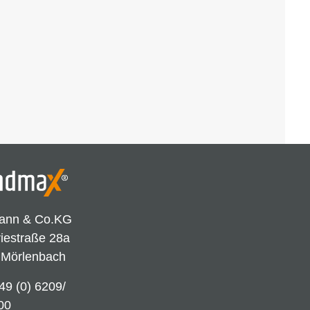
ann & Co.KG
riestraße 28a
 Mörlenbach
49 (0) 6209/
00