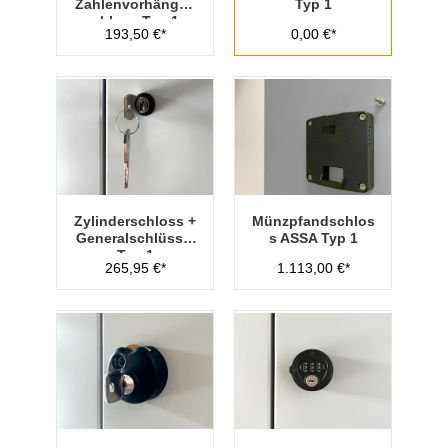
Zahlenvorhänges
Typ 1
chloss Typ 1
193,50 €*
0,00 €*
Zylinderschloss +
Münzpfandschlos
Generalschlüssel
s ASSA Typ 1
Typ 1
265,95 €*
1.113,00 €*