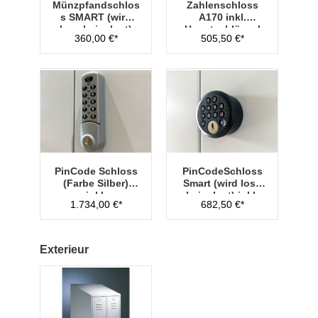
Münzpfandschlos
Zahlenschloss
s SMART (wird
A170 inkl.
lose beigelegt)
Hauptschlüssel
360,00 €*
505,50 €*
Typ 1
PinCode Schloss
PinCodeSchloss
(Farbe Silber)
Smart (wird lose
inkl.
beigelegt) inkl.
1.734,00 €*
682,50 €*
Hauptschlüssel
Managementschl
Typ 1
üssel
Exterieur