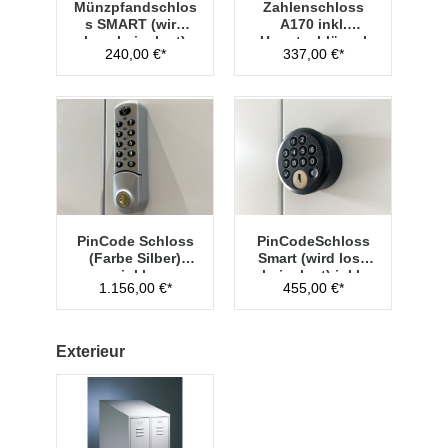
Münzpfandschlos
Zahlenschloss
s SMART (wird
A170 inkl.
lose beigelegt)
Hauptschlüssel
240,00 €*
337,00 €*
Typ 1
PinCode Schloss
PinCodeSchloss
(Farbe Silber)
Smart (wird lose
inkl.
beigelegt) inkl.
1.156,00 €*
455,00 €*
Hauptschlüssel
Managementschl
Typ 1
üssel
Exterieur