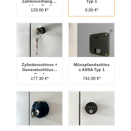
Zahlenvorhänges
Typ 1
chloss Typ 1
129,00 €*
0,00 €*
Zylinderschloss +
Münzpfandschlos
Generalschlüssel
s ASSA Typ 1
Typ 1
177,30 €*
742,00 €*