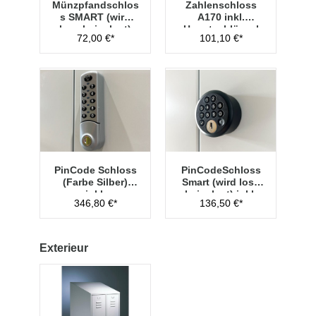
Münzpfandschlos
Zahlenschloss
s SMART (wird
A170 inkl.
lose beigelegt)
Hauptschlüssel
72,00 €*
101,10 €*
Typ 1
PinCode Schloss
PinCodeSchloss
(Farbe Silber)
Smart (wird lose
inkl.
beigelegt) inkl.
346,80 €*
136,50 €*
Hauptschlüssel
Managementschl
Typ 1
üssel
Exterieur