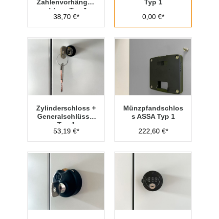
Zahlenvorhänges
Typ 1
chloss Typ 1
38,70 €*
0,00 €*
Zylinderschloss +
Münzpfandschlos
Generalschlüssel
s ASSA Typ 1
Typ 1
53,19 €*
222,60 €*