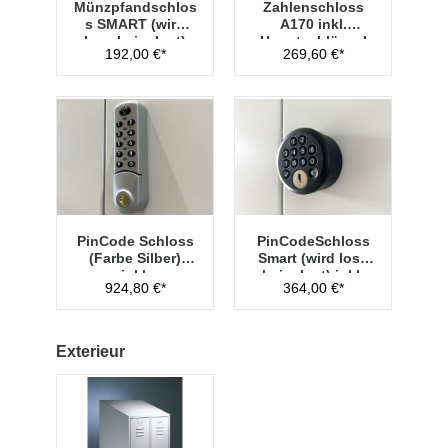
Münzpfandschlos
Zahlenschloss
s SMART (wird
A170 inkl.
lose beigelegt)
Hauptschlüssel
192,00 €*
269,60 €*
Typ 1
PinCode Schloss
PinCodeSchloss
(Farbe Silber)
Smart (wird lose
inkl.
beigelegt) inkl.
924,80 €*
364,00 €*
Hauptschlüssel
Managementschl
Typ 1
üssel
Exterieur