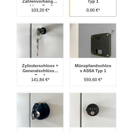
Zahlenvorhänges
Typ 1
chloss Typ 1
103,20 €*
0,00 €*
Zylinderschloss +
Münzpfandschlos
Generalschlüssel
s ASSA Typ 1
Typ 1
141,84 €*
593,60 €*