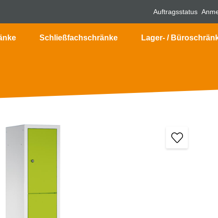
Auftragsstatus
Anme
änke
Schließfachschränke
Lager- / Büroschrän