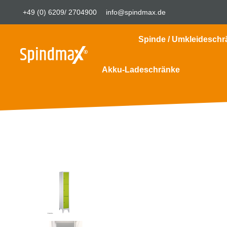
+49 (0) 6209/ 2704900
info@spindmax.de
Spinde / Umkleideschr
Akku-Ladeschränke