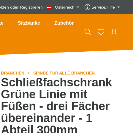
lden
oder
Registrieren
Österreich
Service/Hilfe
ke
Sitzbänke
Zubehör
BRANCHEN
SPINDE FÜR ALLE BRANCHEN
Schließfachschrank
Grüne Linie mit
Füßen - drei Fächer
übereinander - 1
Abteil 300mm