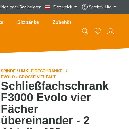
lden
oder
Registrieren
Österreich
Service/Hilfe
ke
Sitzbänke
Zubehör
SPINDE / UMKLEIDESCHRÄNKE
EVOLO - GROSSE VIELFALT
Schließfachschrank
F3000 Evolo vier
Fächer
übereinander - 2