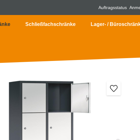
Auftragsstatus
Anme
änke
Schließfachschränke
Lager- / Büroschrän