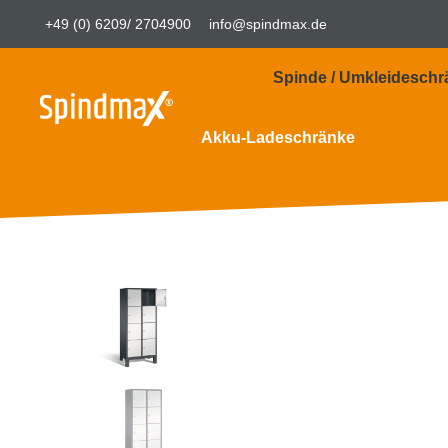
+49 (0) 6209/ 2704900
info@spindmax.de
Spinde / Umkleideschr
Akku-Ladeschränke