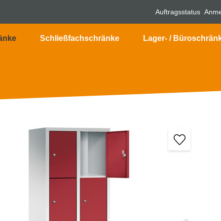
Auftragsstatus
Anme
änke
Schließfachschränke
Lager- / Büroschrän