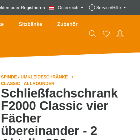
lden
oder
Registrieren
Österreich
Service/Hilfe
ke
Sitzbänke
Zubehör
SPINDE / UMKLEIDESCHRÄNKE
CLASSIC - ALLROUNDER
Schließfachschrank
F2000 Classic vier
Fächer
übereinander - 2