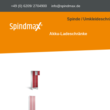
+49 (0) 6209/ 2704900
info@spindmax.de
Spinde / Umkleideschr
Akku-Ladeschränke