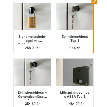
Sicherheitsdrehri
Zylinderschloss
egel mit
Typ 1
Zahlenvorhänges
258,00 €*
0,00 €*
chloss Typ 1
Zylinderschloss +
Münzpfandschlos
Generalschlüssel
s ASSA Typ 1
- Cambio
354,60 €*
1.484,00 €*