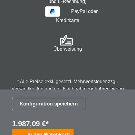
und E-Rechnung)
PayPal oder
Kreditkarte
Überweisung
* Alle Preise exkl. gesetzl. Mehrwertsteuer zzgl.
Versandkosten
und ggf. Nachnahmegebühren, wenn
nicht anders angegeben.
Konfiguration speichern
© 2026 Spindmax - Stegmann & Co.KG, alle Rechte
1.987,09 €*
vorbehalten.
In den Warenkorb