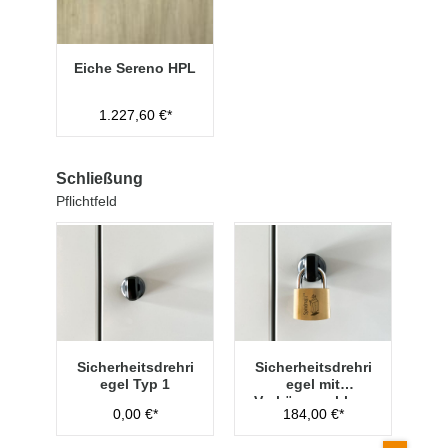
Eiche Sereno HPL
1.227,60 €*
Schließung
Pflichtfeld
Sicherheitsdrehri
Sicherheitsdrehri
egel Typ 1
egel mit
Vorhängeschloss
0,00 €*
184,00 €*
Typ 1