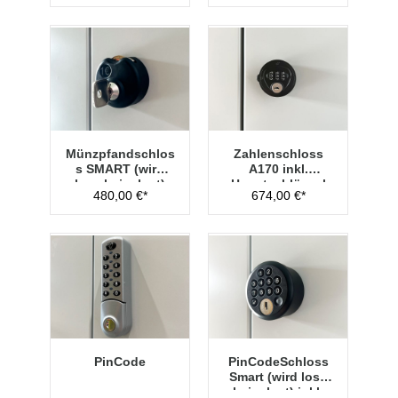
Münzpfandschlos
Zahlenschloss
s SMART (wird
A170 inkl.
lose beigelegt)
Hauptschlüssel
480,00 €*
674,00 €*
Typ 1
PinCode
PinCodeSchloss
Smart (wird lose
beigelegt) inkl.