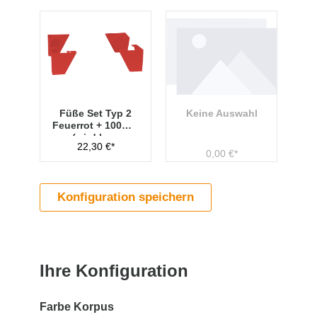
Füße Set Typ 2
Keine Auswahl
Feuerrot + 100mm
(wird lose
22,30 €*
beigelegt)
0,00 €*
Konfiguration speichern
Ihre Konfiguration
Farbe Korpus