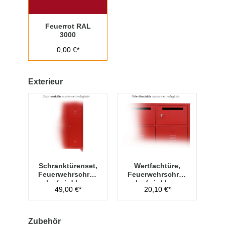
Feuerrot RAL
3000
0,00 €*
Exterieur
Schranktürenset,
Wertfachtüre,
Feuerwehrschrän
Feuerwehrschrän
ke (wird lose
ke (wird lose
49,00 €*
20,10 €*
beigelegt)
beigelegt)
Zubehör