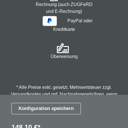
Rechnung (auch ZUGFeRD
und E-Rechnung)
PayPal oder
Kreditkarte
Überweisung
* Alle Preise exkl. gesetzl. Mehrwertsteuer zzgl.
Versandkosten
und ggf. Nachnahmegebühren, wenn
nicht anders angegeben.
Konfiguration speichern
© 2026 Spindmax - Stegmann & Co.KG, alle Rechte
148,10 €*
vorbehalten.