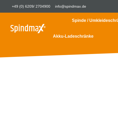
+49 (0) 6209/ 2704900
info@spindmax.de
Spinde / Umkleideschr
Akku-Ladeschränke