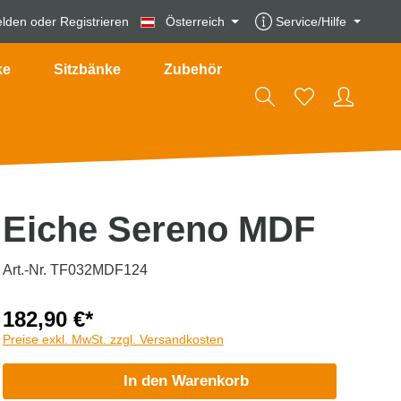
lden
oder
Registrieren
Österreich
Service/Hilfe
ke
Sitzbänke
Zubehör
Eiche Sereno MDF
Art.-Nr. TF032MDF124
182,90 €*
Preise exkl. MwSt. zzgl. Versandkosten
In den Warenkorb