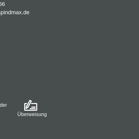
66
spindmax.de
der
Überweisung