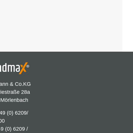
ann & Co.KG
riestraße 28a
 Mörlenbach
49 (0) 6209/
00
9 (0) 6209 /