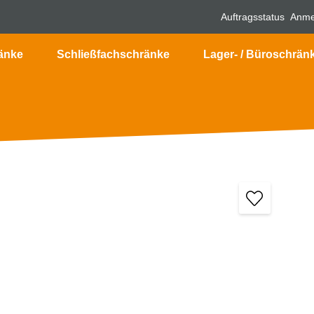
Auftragsstatus
Anme
änke
Schließfachschränke
Lager- / Büroschrän