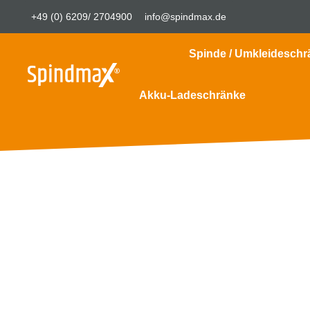
+49 (0) 6209/ 2704900
info@spindmax.de
Spinde / Umkleideschr
Akku-Ladeschränke