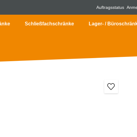
Auftragsstatus
Anme
änke
Schließfachschränke
Lager- / Büroschrän