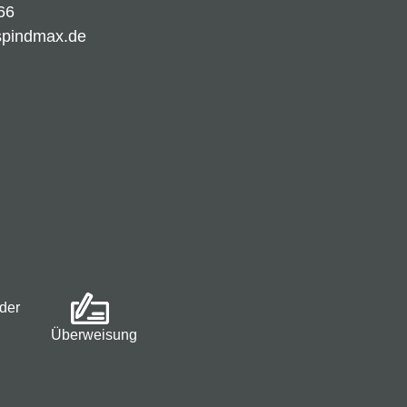
66
spindmax.de
der
Überweisung