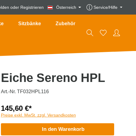
lden
oder
Registrieren
Österreich
Service/Hilfe
ke
Sitzbänke
Zubehör
Eiche Sereno HPL
Art.-Nr. TF032HPL116
145,60 €*
Preise exkl. MwSt. zzgl. Versandkosten
In den Warenkorb