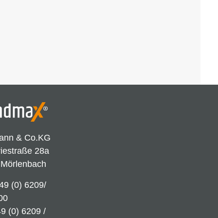
ann & Co.KG
riestraße 28a
 Mörlenbach
49 (0) 6209/
00
9 (0) 6209 /