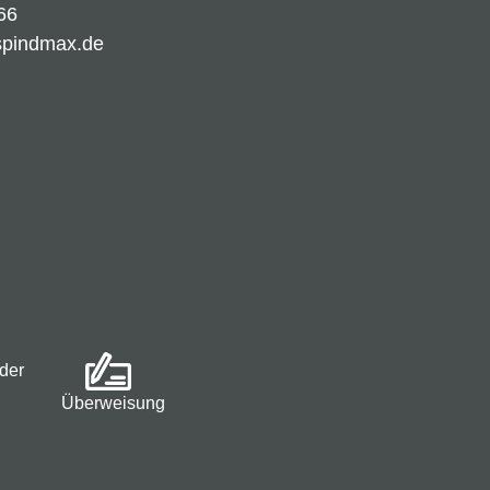
66
spindmax.de
der
Überweisung