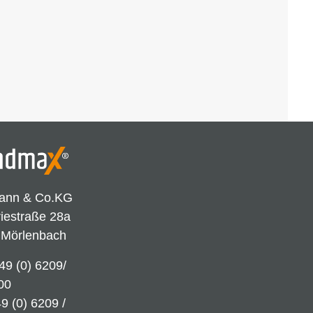
ann & Co.KG
riestraße 28a
 Mörlenbach
49 (0) 6209/
00
9 (0) 6209 /