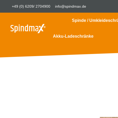
+49 (0) 6209/ 2704900
info@spindmax.de
Spinde / Umkleideschr
Akku-Ladeschränke