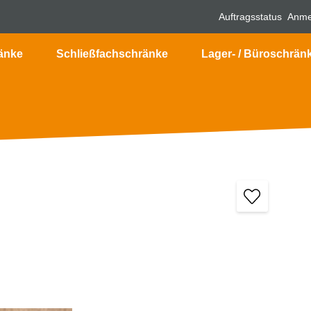
Auftragsstatus
Anme
änke
Schließfachschränke
Lager- / Büroschrän