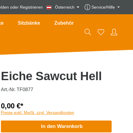
lden
oder
Registrieren
Österreich
Service/Hilfe
ke
Sitzbänke
Zubehör
Eiche Sawcut Hell
Art.-Nr. TF0877
0,00 €*
Preise exkl. MwSt. zzgl. Versandkosten
In den Warenkorb