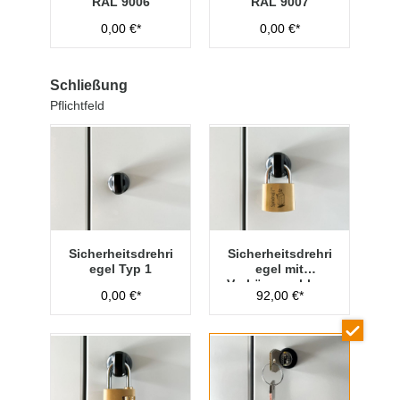
RAL 9006
RAL 9007
0,00 €*
0,00 €*
Schließung
Pflichtfeld
Sicherheitsdrehri
Sicherheitsdrehri
egel Typ 1
egel mit
Vorhängeschloss
0,00 €*
92,00 €*
Typ 1