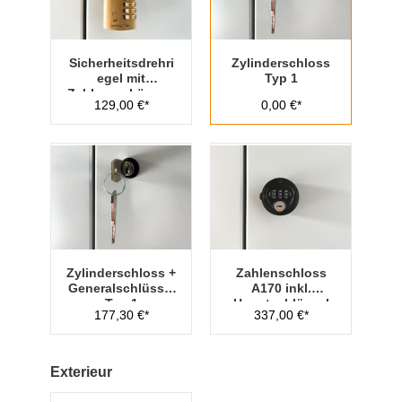
Sicherheitsdrehri
Zylinderschloss
egel mit
Typ 1
Zahlenvorhänges
129,00 €*
0,00 €*
chloss Typ 1
Zylinderschloss +
Zahlenschloss
Generalschlüssel
A170 inkl.
Typ 1
Hauptschlüssel
177,30 €*
337,00 €*
Typ 1
Exterieur