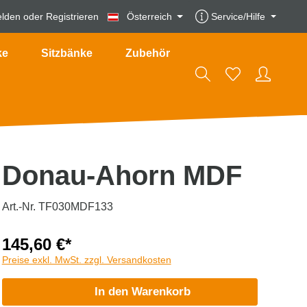
lden
oder
Registrieren
Österreich
Service/Hilfe
ke
Sitzbänke
Zubehör
Donau-Ahorn MDF
Art.-Nr. TF030MDF133
145,60 €*
Preise exkl. MwSt. zzgl. Versandkosten
In den Warenkorb