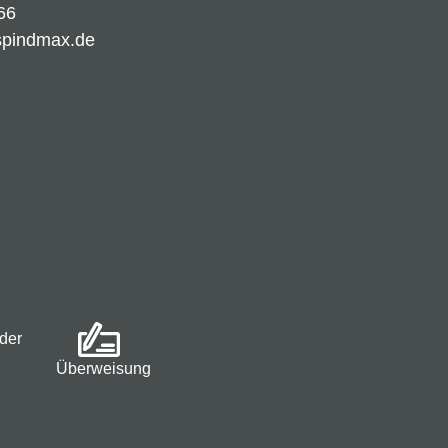
66
spindmax.de
der
Überweisung