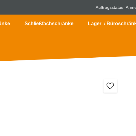
Auftragsstatus
Anme
änke
Schließfachschränke
Lager- / Büroschrän