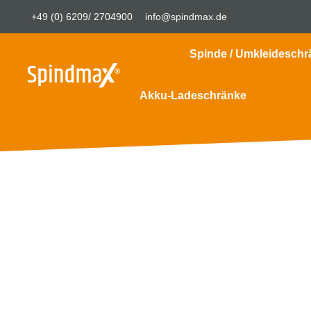
+49 (0) 6209/ 2704900
info@spindmax.de
Spinde / Umkleideschr
Akku-Ladeschränke