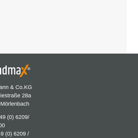
ann & Co.KG
riestraße 28a
 Mörlenbach
49 (0) 6209/
00
9 (0) 6209 /