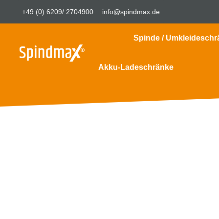
+49 (0) 6209/ 2704900
info@spindmax.de
Spinde / Umkleideschr
Akku-Ladeschränke