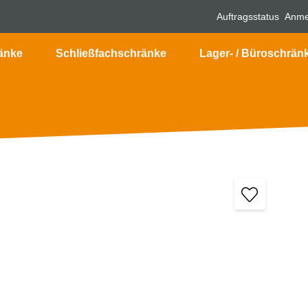
Auftragsstatus
Anme
änke
Schließfachschränke
Lager- / Büroschrän