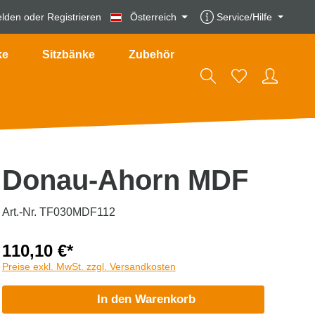
lden
oder
Registrieren
Österreich
Service/Hilfe
ke
Sitzbänke
Zubehör
Donau-Ahorn MDF
Art.-Nr. TF030MDF112
110,10 €*
Preise exkl. MwSt. zzgl. Versandkosten
In den Warenkorb