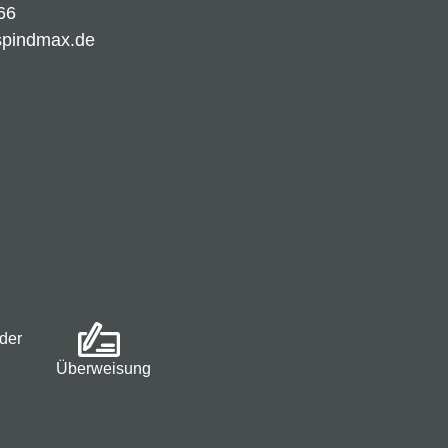
66
spindmax.de
der
Überweisung