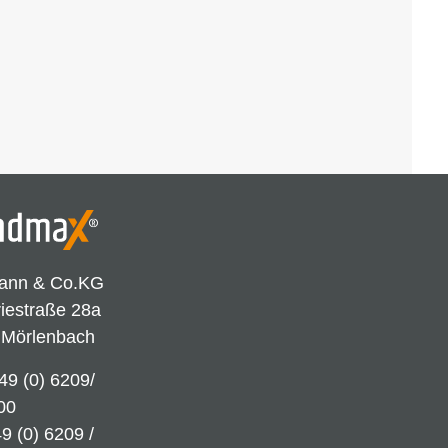
ann & Co.KG
riestraße 28a
 Mörlenbach
49 (0) 6209/
00
9 (0) 6209 /