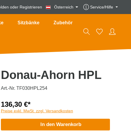
lden
oder
Registrieren
Österreich
Service/Hilfe
ke
Sitzbänke
Zubehör
Donau-Ahorn HPL
Art.-Nr. TF030HPL254
136,30 €*
Preise exkl. MwSt. zzgl. Versandkosten
In den Warenkorb