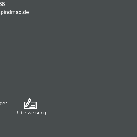
66
spindmax.de
der
Überweisung