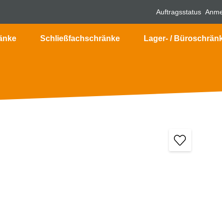
Auftragsstatus
Anme
änke
Schließfachschränke
Lager- / Büroschrän