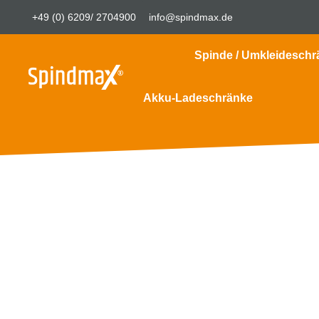
+49 (0) 6209/ 2704900
info@spindmax.de
Spinde / Umkleideschr
Akku-Ladeschränke