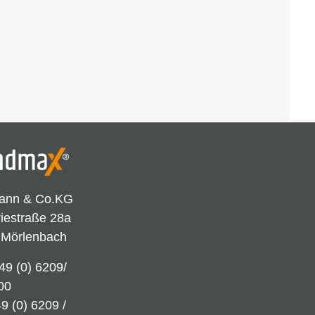
ann & Co.KG
riestraße 28a
 Mörlenbach
49 (0) 6209/
00
9 (0) 6209 /