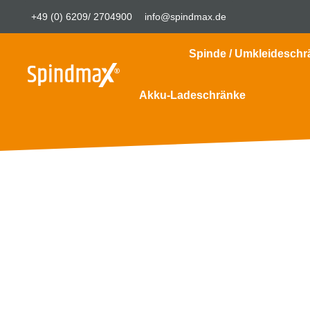
+49 (0) 6209/ 2704900
info@spindmax.de
Spinde / Umkleideschr
Akku-Ladeschränke