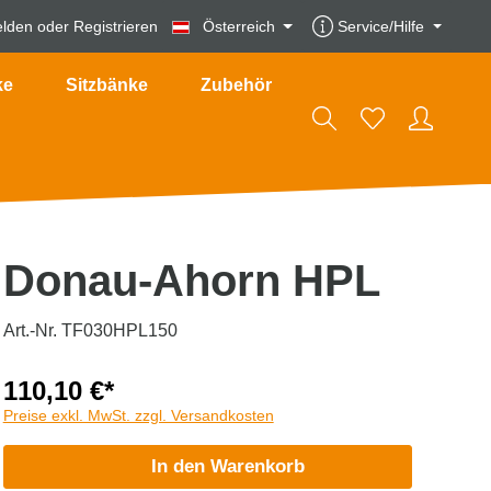
lden
oder
Registrieren
Österreich
Service/Hilfe
ke
Sitzbänke
Zubehör
Donau-Ahorn HPL
Art.-Nr. TF030HPL150
110,10 €*
Preise exkl. MwSt. zzgl. Versandkosten
In den Warenkorb