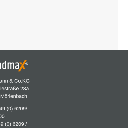
ann & Co.KG
riestraße 28a
 Mörlenbach
49 (0) 6209/
00
9 (0) 6209 /