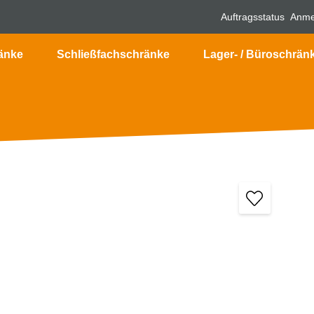
Auftragsstatus
Anme
änke
Schließfachschränke
Lager- / Büroschrän