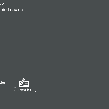
66
spindmax.de
der
Überweisung